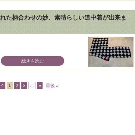
れた柄合わせの妙、素晴らしい道中着が出来ま
続きを読む
/ 4
1
2
3
...
»
最後 »