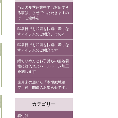
当店の夏季休業中でも対応でき
る事は、させていただきますの
で、ご連絡を
猛暑日でも和装を快適に着こな
すアイテムのご紹介、その2
猛暑日でも和装を快適に着こな
すアイテムのご紹介です
絽ちりめんとお手持ちの無地着
物に紋入れとパールトーン加工
を施します
先月末の届いた「本場結城紬
展・糸」開催のお知らせです。
カテゴリー
着付け