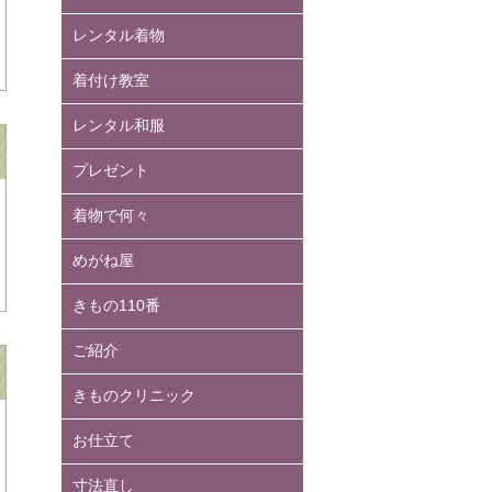
レンタル着物
着付け教室
レンタル和服
プレゼント
着物で何々
めがね屋
きもの110番
ご紹介
きものクリニック
お仕立て
寸法直し