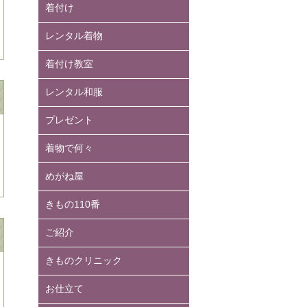
着付け
レンタル着物
着付け教室
レンタル和服
プレゼント
着物で何々
めがね屋
きもの110番
ご紹介
きものクリニック
お仕立て