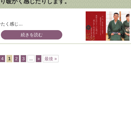
り暖かく感じたりします。
て冷たく感じ…
続きを読む
/ 4
1
2
3
...
»
最後 »