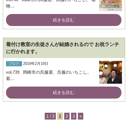
物…
続きを読む
着付け教室の生徒さんが結婚されるので お祝ランチ
に行かれます。
2019年2月19日
ブログ
vol.739 岡崎市の呉服屋、呉服のいちこし。
着…
続きを読む
1 / 3
1
2
3
»