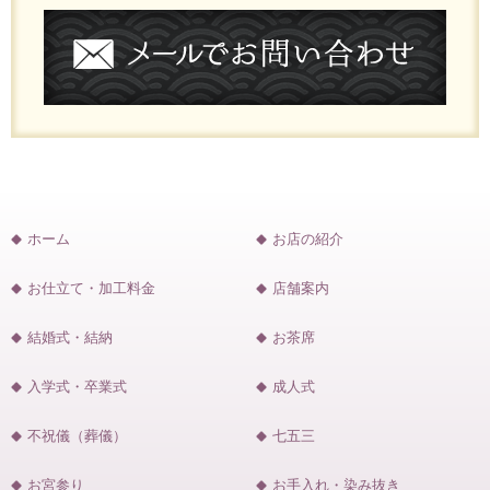
ホーム
お店の紹介
お仕立て・加工料金
店舗案内
結婚式・結納
お茶席
入学式・卒業式
成人式
不祝儀（葬儀）
七五三
お宮参り
お手入れ・染み抜き