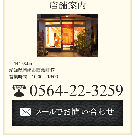
〒444-0055
愛知県岡崎市西魚町47
営業時間 10:00～18:00