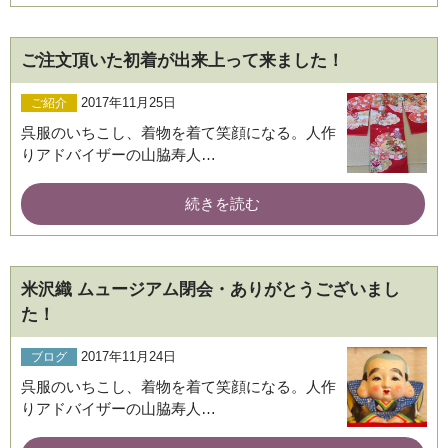
ご注文頂いた初着が出来上って来ました！
2017年11月25日
ご紹介
呉服のいちこし、着物を着て笑顔になる。人作
りアドバイザーの山脇寿人…
続きを読む
米沢織 ムュージアム閉会・ありがとうございまし
た！
2017年11月24日
ブログ
呉服のいちこし、着物を着て笑顔になる。人作
りアドバイザーの山脇寿人…