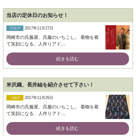
当店の定休日のお知らせ！
2017年11月27日
ブログ
岡崎市の呉服屋、呉服のいちこし。 着物を着
て笑顔になる、人作りアド…
続きを読む
米沢織、長井紬を紹介させて下さい！
2017年11月26日
ご紹介
岡崎市の呉服屋、呉服のいちこし。 着物を着
て笑顔になる、人作りアド…
続きを読む