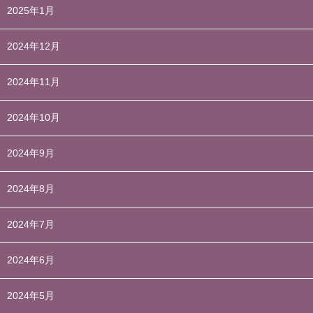
2025年1月
2024年12月
2024年11月
2024年10月
2024年9月
2024年8月
2024年7月
2024年6月
2024年5月