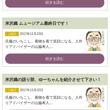
続きを読む
米沢織 ムュージアム最終日です！
2017年11月23日
ご紹介
呉服のいちこし、着物を着て笑顔になる。人作
りアドバイザーの山脇寿人…
続きを読む
米沢織の語り部、ゆーちゃんを紹介させて下さい！
2017年11月22日
ご紹介
呉服のいちこし、着物を着て笑顔になる。人作
りアドバイザーの山脇寿人…