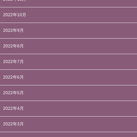
2022年10月
2022年9月
2022年8月
2022年7月
2022年6月
2022年5月
2022年4月
2022年3月