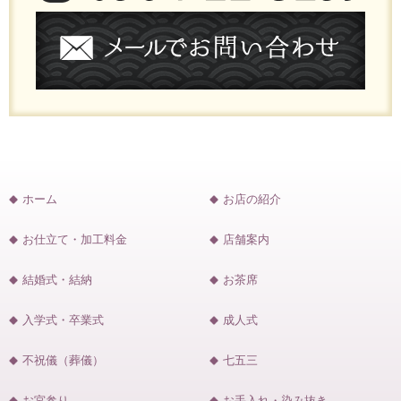
ホーム
お店の紹介
お仕立て・加工料金
店舗案内
結婚式・結納
お茶席
入学式・卒業式
成人式
不祝儀（葬儀）
七五三
お宮参り
お手入れ・染み抜き