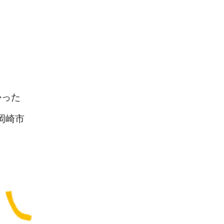
。
かった
岡崎市