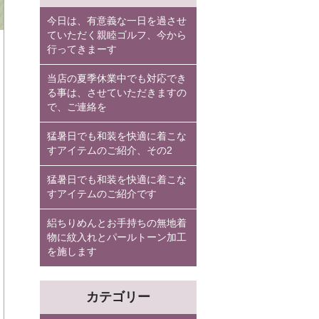
今日は、有意義な一日を過させ
ていただく親睦ゴルフ、今から
行ってきまーす
当店の夏季休業中でも対応でき
る事は、させていただきますの
で、ご連絡を
猛暑日でも和装を快適に着こな
すアイテムのご紹介、その2
猛暑日でも和装を快適に着こな
すアイテムのご紹介です
絽ちりめんとお手持ちの無地着
物に紋入れとパールトーン加工
を施します
カテゴリー