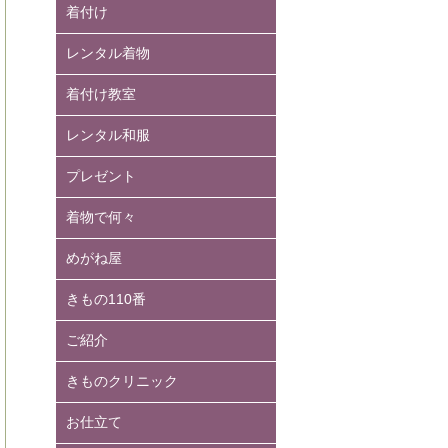
着付け
レンタル着物
着付け教室
レンタル和服
プレゼント
着物で何々
めがね屋
きもの110番
ご紹介
きものクリニック
お仕立て