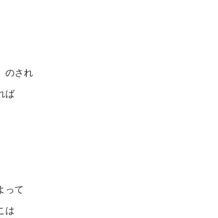
」のされ
れば
よって
こは