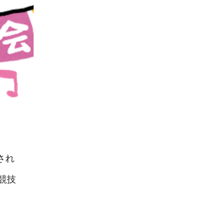
され
競技