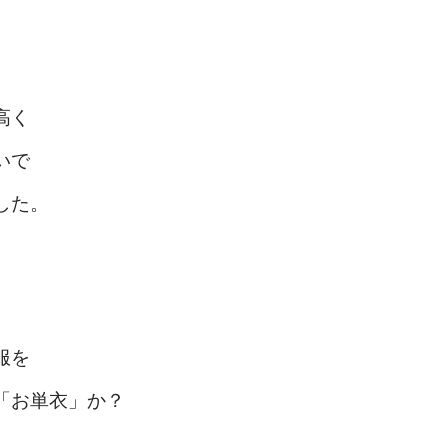
高く
いで
した。
服を
「お単衣」か？