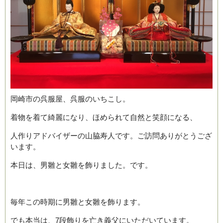
岡崎市の呉服屋、呉服のいちこし。
ブログ
着物を着て綺麗になり、ほめられて自然と笑顔になる、
人作りアドバイザーの山脇寿人です。ご訪問ありがとうござ
います。
本日は、男雛と女雛を飾りました。です。
毎年この時期に男雛と女雛を飾ります。
でも本当は、7段飾りを亡き義父にいただいています。