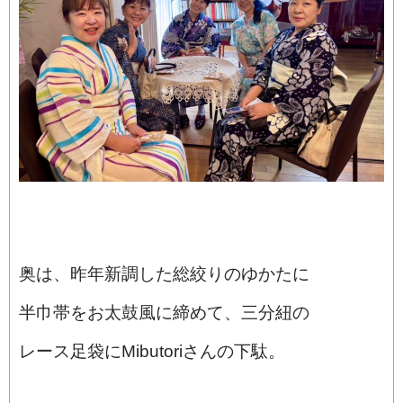
奥は、昨年新調した総絞りのゆかたに
半巾帯をお太鼓風に締めて、三分紐の
レース足袋にMibutoriさんの下駄。