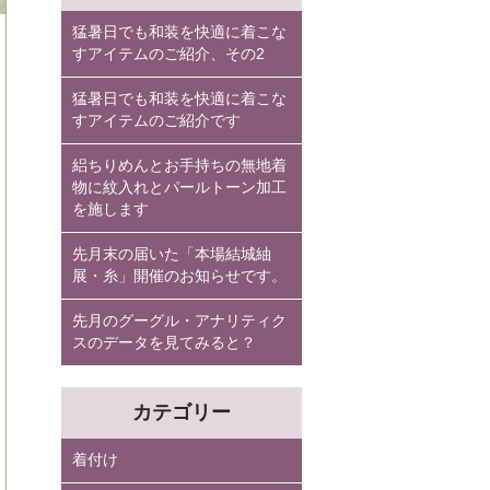
猛暑日でも和装を快適に着こな
すアイテムのご紹介、その2
猛暑日でも和装を快適に着こな
すアイテムのご紹介です
絽ちりめんとお手持ちの無地着
物に紋入れとパールトーン加工
を施します
先月末の届いた「本場結城紬
展・糸」開催のお知らせです。
先月のグーグル・アナリティク
スのデータを見てみると？
カテゴリー
着付け