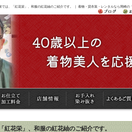
72候では、「紅花栄」、和服の紅花紬のご紹介です。 ｜ 着物・貸衣装・レンタルなら岡崎の
は、「紅花栄」、和服の紅花紬のご紹介です。