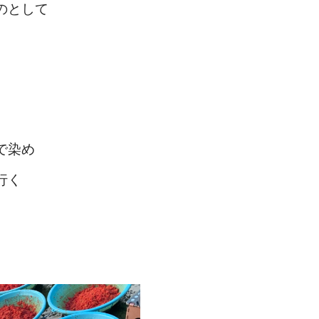
のとして
で染め
行く