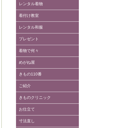
レンタル着物
着付け教室
レンタル和服
プレゼント
着物で何々
めがね屋
きもの110番
ご紹介
きものクリニック
お仕立て
寸法直し