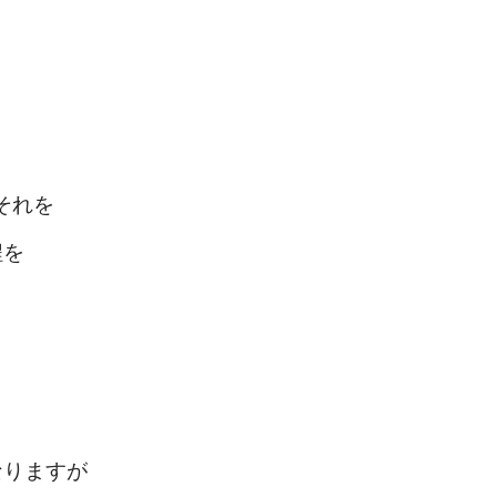
それを
程を
なりますが