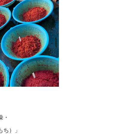
燥・
もち）」