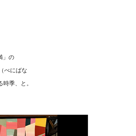
。
満」の
（べにばな
る時季、と。