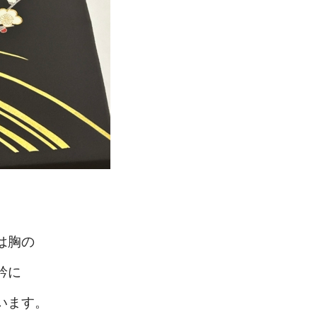
は胸の
衿に
います。