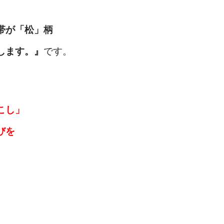
帯が「松」柄
します。』
です。
こし」
びを
す。