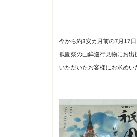
今から約3安カ月前の7月17
祇園祭の山鉾巡行見物にお出
いただいたお客様にお求めい