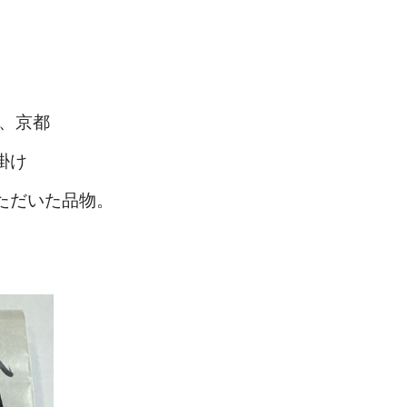
日、京都
掛け
ただいた品物。