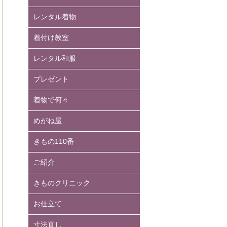
レンタル着物
着付け教室
レンタル和服
プレゼント
着物で何々
めがね屋
きもの110番
ご紹介
きものクリニック
お仕立て
寸法直し