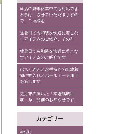
当店の夏季休業中でも対応でき
る事は、させていただきますの
で、ご連絡を
猛暑日でも和装を快適に着こな
すアイテムのご紹介、その2
猛暑日でも和装を快適に着こな
すアイテムのご紹介です
絽ちりめんとお手持ちの無地着
物に紋入れとパールトーン加工
を施します
先月末の届いた「本場結城紬
展・糸」開催のお知らせです。
カテゴリー
着付け