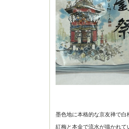
墨色地に本格的な京友禅で白
紅梅と本金で流水が描かれて