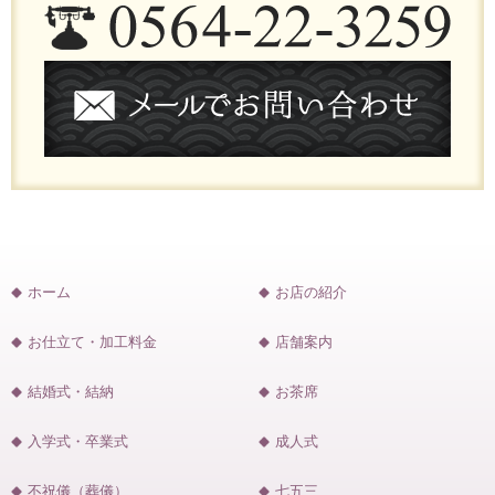
ホーム
お店の紹介
お仕立て・加工料金
店舗案内
結婚式・結納
お茶席
入学式・卒業式
成人式
不祝儀（葬儀）
七五三