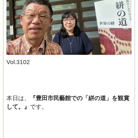
Vol.3102
ブログ
本日は、
『豊田市民藝館での「絣の道」を観賞
して
。』
です。