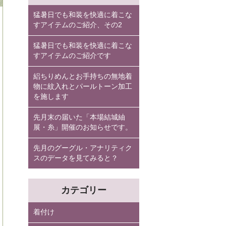
猛暑日でも和装を快適に着こな
すアイテムのご紹介、その2
猛暑日でも和装を快適に着こな
すアイテムのご紹介です
絽ちりめんとお手持ちの無地着
物に紋入れとパールトーン加工
を施します
先月末の届いた「本場結城紬
展・糸」開催のお知らせです。
先月のグーグル・アナリティク
スのデータを見てみると？
カテゴリー
着付け