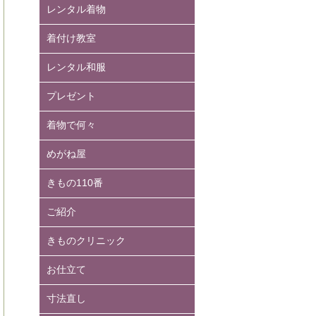
レンタル着物
着付け教室
レンタル和服
プレゼント
着物で何々
めがね屋
きもの110番
ご紹介
きものクリニック
お仕立て
寸法直し