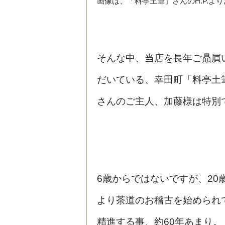
画像は、「料亭土筆」さんのH.P.よ
そんな中、当店を長年ご贔屓
だいている、幸田町「料亭土
さんのご主人、加藤様は特別
6歳からではないですが、20
より茶道のお稽古を始められ
精進する事、約60年あまり。