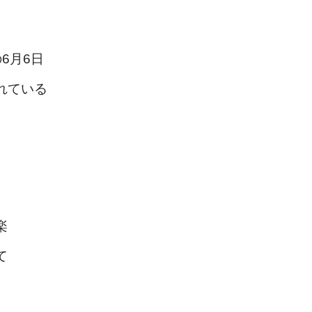
6月6日
れている
楽
て