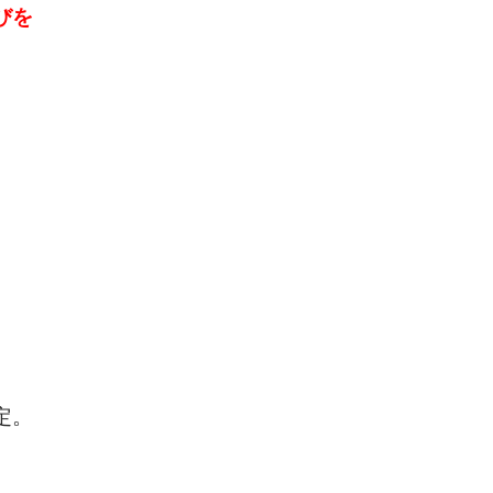
びを
。
」
定。