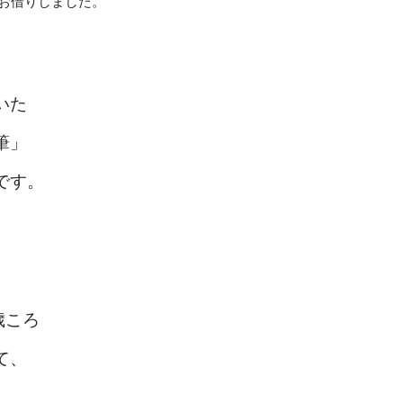
りお借りしました。
いた
筆」
です。
歳ころ
て、