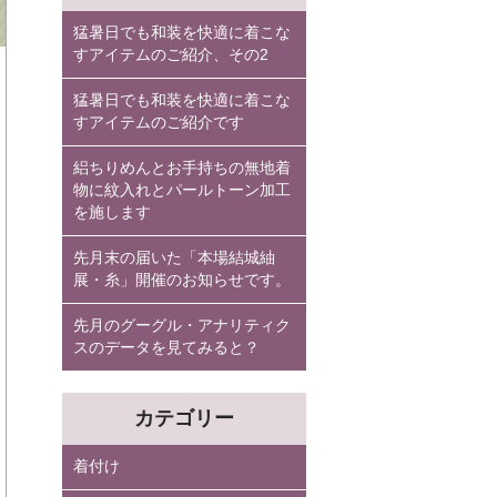
猛暑日でも和装を快適に着こな
すアイテムのご紹介、その2
猛暑日でも和装を快適に着こな
すアイテムのご紹介です
絽ちりめんとお手持ちの無地着
物に紋入れとパールトーン加工
を施します
先月末の届いた「本場結城紬
展・糸」開催のお知らせです。
先月のグーグル・アナリティク
スのデータを見てみると？
カテゴリー
着付け