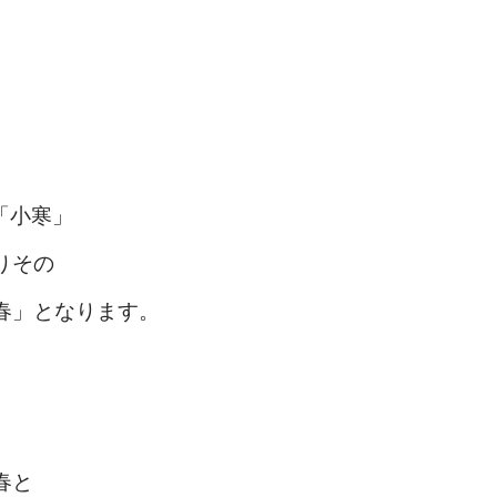
。
「小寒」
りその
春」となります。
春と