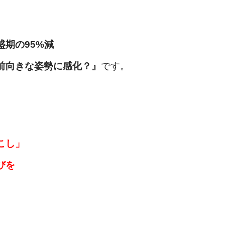
期の95%減
前向きな姿勢に感化？
』
です。
こし」
びを