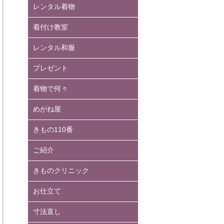
レンタル着物
着付け教室
レンタル和服
プレゼント
着物で何々
めがね屋
きもの110番
ご紹介
きものクリニック
お仕立て
寸法直し