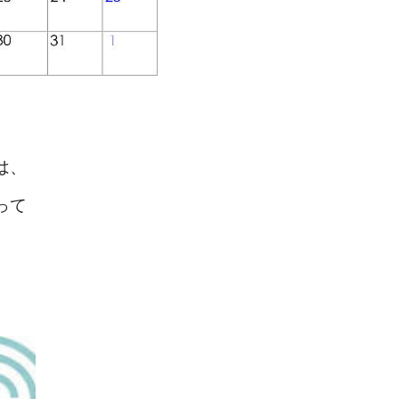
は、
って