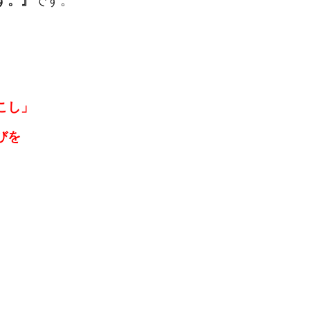
す
。
』
です。
こし」
びを
。