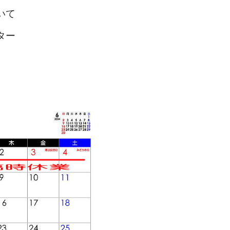
いて
ター