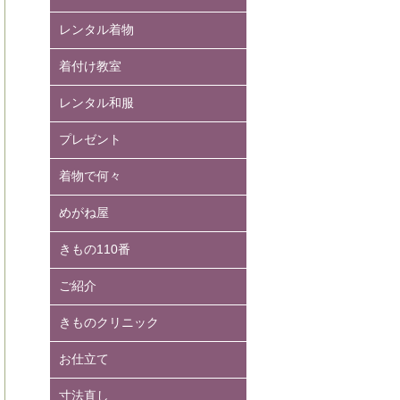
レンタル着物
着付け教室
レンタル和服
プレゼント
着物で何々
めがね屋
きもの110番
ご紹介
きものクリニック
お仕立て
寸法直し