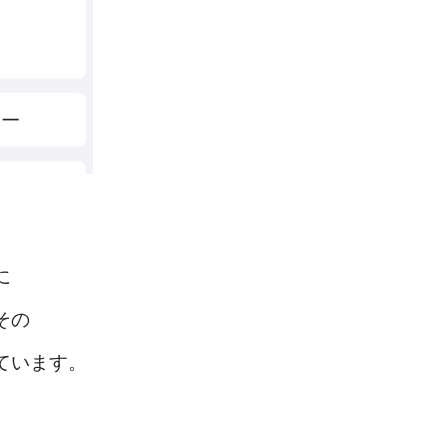
に
その
ています。