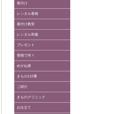
着付け
レンタル着物
着付け教室
レンタル和服
プレゼント
着物で何々
めがね屋
きもの110番
ご紹介
きものクリニック
お仕立て