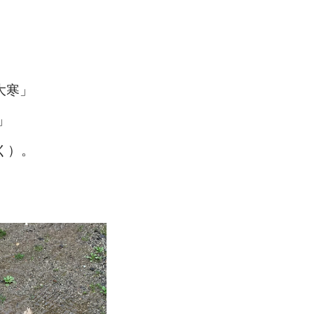
大寒」
」
く）。