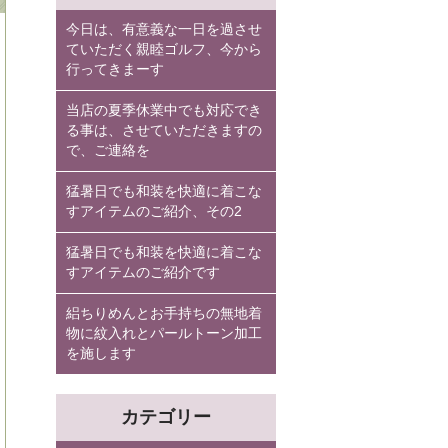
今日は、有意義な一日を過させ
ていただく親睦ゴルフ、今から
行ってきまーす
当店の夏季休業中でも対応でき
る事は、させていただきますの
で、ご連絡を
猛暑日でも和装を快適に着こな
すアイテムのご紹介、その2
猛暑日でも和装を快適に着こな
すアイテムのご紹介です
絽ちりめんとお手持ちの無地着
物に紋入れとパールトーン加工
を施します
カテゴリー