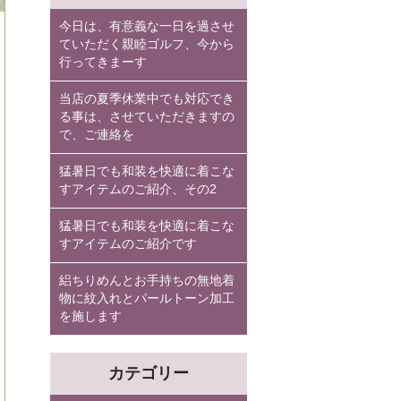
今日は、有意義な一日を過させ
ていただく親睦ゴルフ、今から
行ってきまーす
当店の夏季休業中でも対応でき
る事は、させていただきますの
で、ご連絡を
猛暑日でも和装を快適に着こな
すアイテムのご紹介、その2
猛暑日でも和装を快適に着こな
すアイテムのご紹介です
絽ちりめんとお手持ちの無地着
物に紋入れとパールトーン加工
を施します
カテゴリー