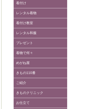
着付け
レンタル着物
着付け教室
レンタル和服
プレゼント
着物で何々
めがね屋
きもの110番
ご紹介
きものクリニック
お仕立て