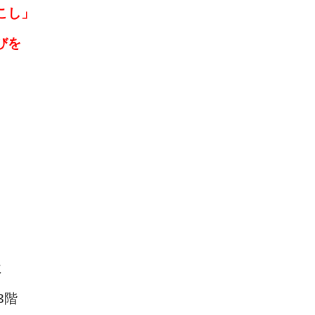
こし」
びを
す。
に
3階