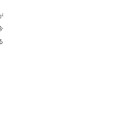
が
今
る