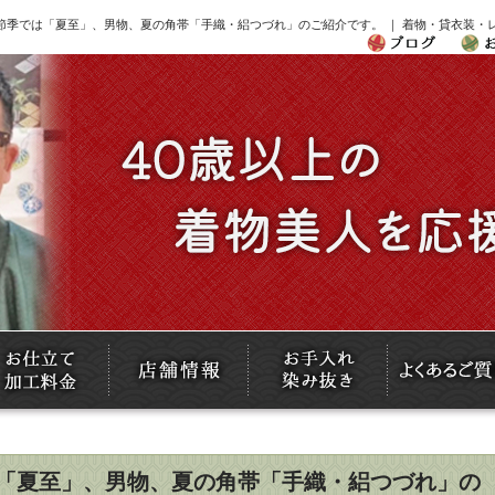
24節季では「夏至」、男物、夏の角帯「手織・絽つづれ」のご紹介です。 ｜ 着物・貸衣装
では「夏至」、男物、夏の角帯「手織・絽つづれ」の