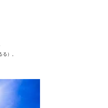
。
、
るる）。