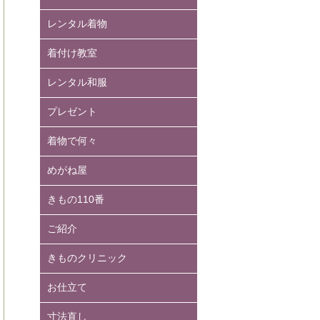
レンタル着物
着付け教室
レンタル和服
プレゼント
着物で何々
めがね屋
きもの110番
ご紹介
きものクリニック
お仕立て
寸法直し