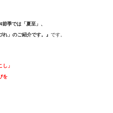
24節季では「夏至」、
づれ」のご紹介です
。
』
です。
こし」
びを