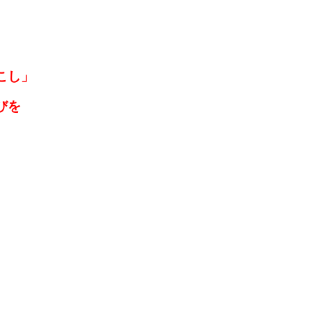
こし」
びを
。