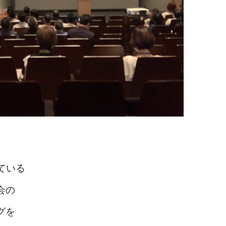
ている
会の
グを