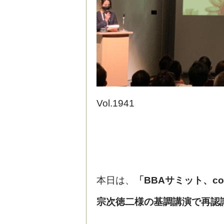
Vol.1941
本日は、
「BBA
サミット、
c
宗次徳二様の
基調講演で再認