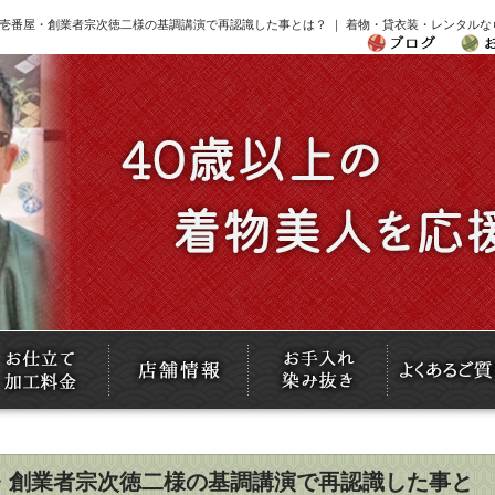
oco壱番屋・創業者宗次徳二様の基調講演で再認識した事とは？ ｜ 着物・貸衣装・レンタル
番屋・創業者宗次徳二様の基調講演で再認識した事と