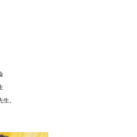
論
生
先生。