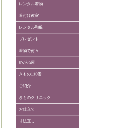
レンタル着物
着付け教室
レンタル和服
プレゼント
着物で何々
めがね屋
きもの110番
ご紹介
きものクリニック
お仕立て
寸法直し