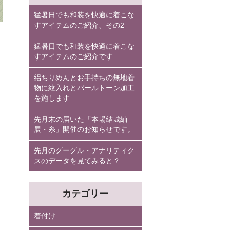
猛暑日でも和装を快適に着こな
すアイテムのご紹介、その2
猛暑日でも和装を快適に着こな
すアイテムのご紹介です
絽ちりめんとお手持ちの無地着
物に紋入れとパールトーン加工
を施します
先月末の届いた「本場結城紬
展・糸」開催のお知らせです。
先月のグーグル・アナリティク
スのデータを見てみると？
カテゴリー
着付け