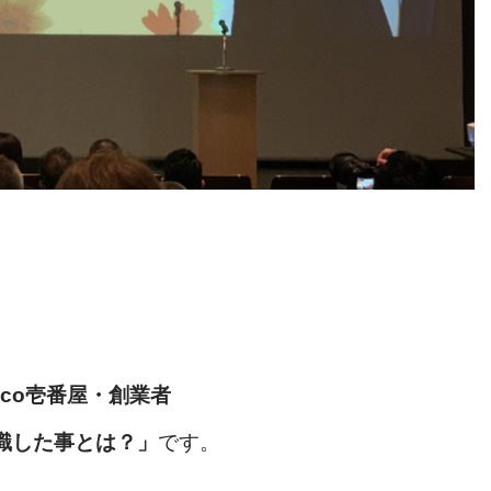
oco壱番屋・創業者
識した事とは？
」
です。