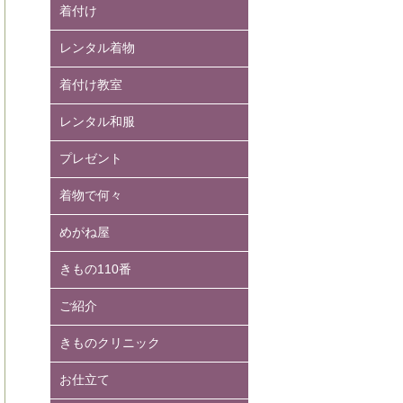
着付け
レンタル着物
着付け教室
レンタル和服
プレゼント
着物で何々
めがね屋
きもの110番
ご紹介
きものクリニック
お仕立て