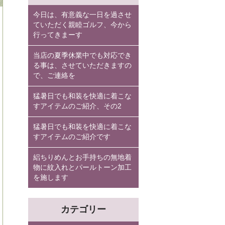
今日は、有意義な一日を過させ
ていただく親睦ゴルフ、今から
行ってきまーす
当店の夏季休業中でも対応でき
る事は、させていただきますの
で、ご連絡を
猛暑日でも和装を快適に着こな
すアイテムのご紹介、その2
猛暑日でも和装を快適に着こな
すアイテムのご紹介です
絽ちりめんとお手持ちの無地着
物に紋入れとパールトーン加工
を施します
カテゴリー