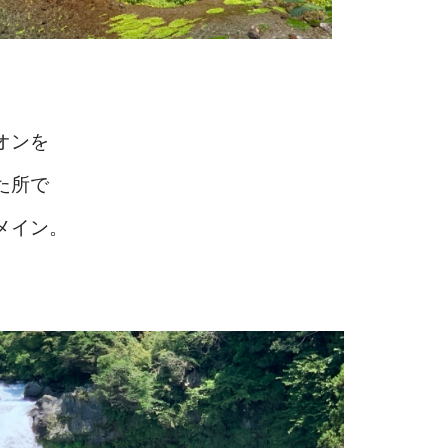
オンを
た所で
メイン。