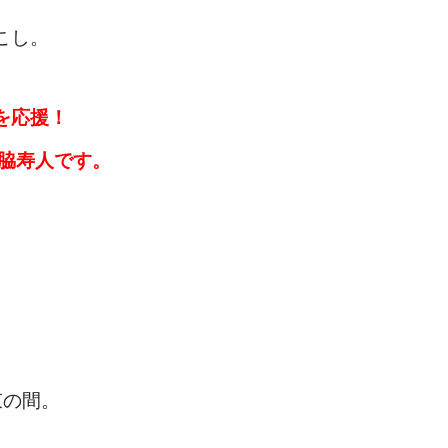
こし。
を応援！
山脇寿人です。
。
束の間。