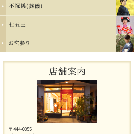
〒444-0055