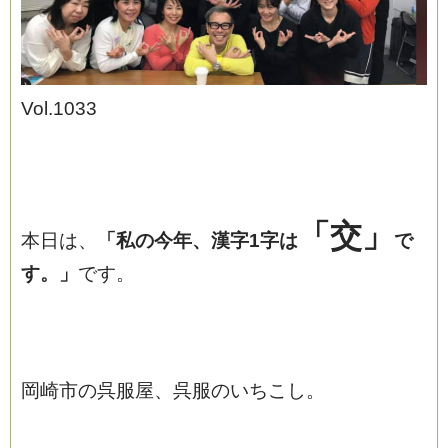
Vol.1033
ブログ
「交」
本日は、
「私の今年、漢字1字は
で
す。
」
です。
岡崎市の呉服屋、呉服のいちこし。