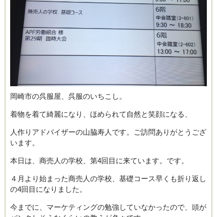
岡崎市の呉服屋、呉服のいちこし。
ブログ
着物を着て綺麗になり、ほめられて自然と笑顔になる、
人作りアドバイザーの山脇寿人です。ご訪問ありがとうござ
います。
本日は、商売人の学校、第4回目に来ています。です。
４月より始まった商売人の学校、基礎コース早くも折り返し
の4回目になりました。
今までに、マーケティングの勉強していなかったので、頭が