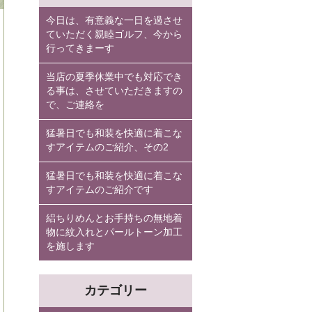
今日は、有意義な一日を過させ
ていただく親睦ゴルフ、今から
行ってきまーす
当店の夏季休業中でも対応でき
る事は、させていただきますの
で、ご連絡を
猛暑日でも和装を快適に着こな
すアイテムのご紹介、その2
猛暑日でも和装を快適に着こな
すアイテムのご紹介です
絽ちりめんとお手持ちの無地着
物に紋入れとパールトーン加工
を施します
カテゴリー