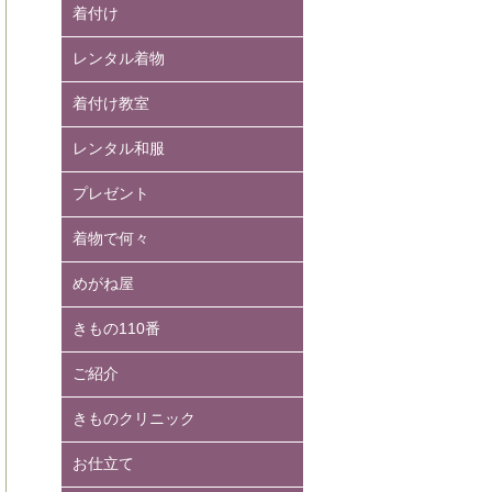
着付け
レンタル着物
着付け教室
レンタル和服
プレゼント
着物で何々
めがね屋
きもの110番
ご紹介
きものクリニック
お仕立て