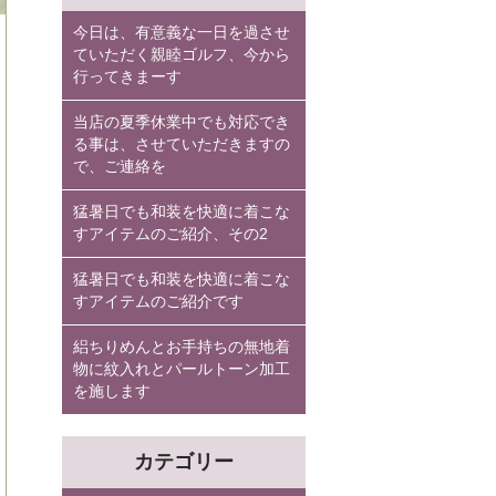
今日は、有意義な一日を過させ
ていただく親睦ゴルフ、今から
行ってきまーす
当店の夏季休業中でも対応でき
る事は、させていただきますの
で、ご連絡を
猛暑日でも和装を快適に着こな
すアイテムのご紹介、その2
猛暑日でも和装を快適に着こな
すアイテムのご紹介です
絽ちりめんとお手持ちの無地着
物に紋入れとパールトーン加工
を施します
カテゴリー