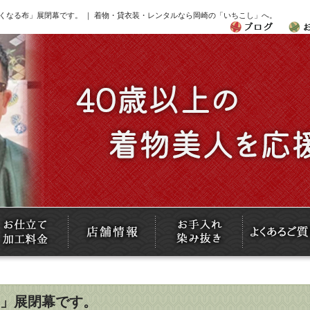
くなる布」展閉幕です。 ｜ 着物・貸衣装・レンタルなら岡崎の「いちこし」へ。
」展閉幕です。