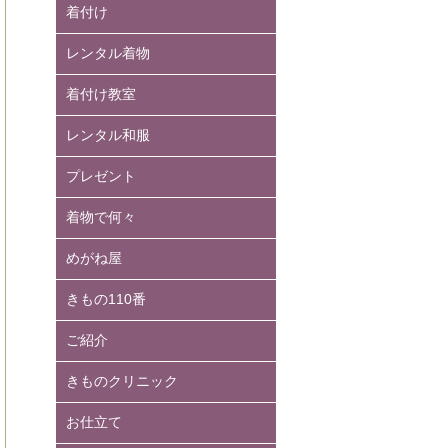
着付け
レンタル着物
着付け教室
レンタル和服
プレゼント
着物で何々
めがね屋
きもの110番
ご紹介
きものクリニック
お仕立て