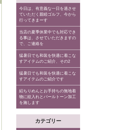
今日は、有意義な一日を過させ
ていただく親睦ゴルフ、今から
行ってきまーす
当店の夏季休業中でも対応でき
る事は、させていただきますの
で、ご連絡を
猛暑日でも和装を快適に着こな
すアイテムのご紹介、その2
猛暑日でも和装を快適に着こな
すアイテムのご紹介です
絽ちりめんとお手持ちの無地着
物に紋入れとパールトーン加工
を施します
カテゴリー