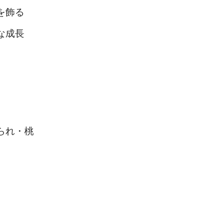
を飾る
な成長
られ・桃
。