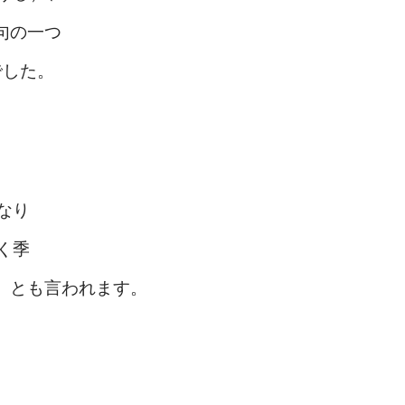
句の一つ
でした。
なり
く季
」とも言われます。