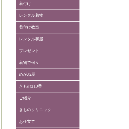
着付け
レンタル着物
着付け教室
レンタル和服
プレゼント
着物で何々
めがね屋
きもの110番
ご紹介
きものクリニック
お仕立て