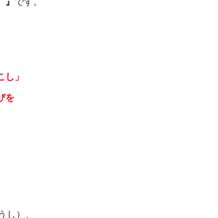
。』
です。
こし」
びを
。
うし）、