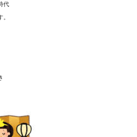
時代
す。
き