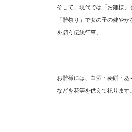
そして、現代では「お雛様」
「雛祭り」で女の子の健やか
を願う伝統行事、
お雛様には、白酒・菱餅・あ
などを花等を供えて祀ります